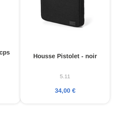
cps
Housse Pistolet - noir
5.11
34,00 €