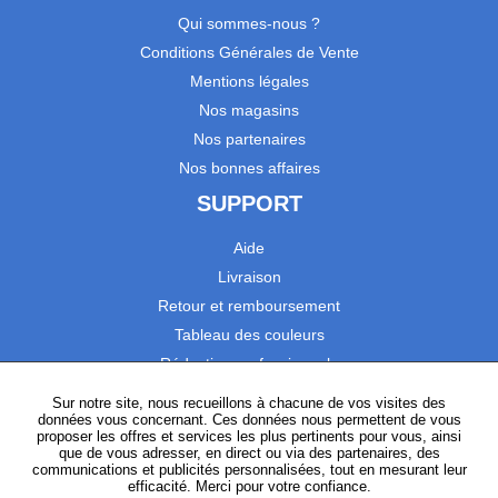
Qui sommes-nous ?
Conditions Générales de Vente
Mentions légales
Nos magasins
Nos partenaires
Nos bonnes affaires
SUPPORT
Aide
Livraison
Retour et remboursement
Tableau des couleurs
Réduction professionnels
Catalogues
Sur notre site, nous recueillons à chacune de vos visites des
données vous concernant. Ces données nous permettent de vous
Satisfaction Clients
proposer les offres et services les plus pertinents pour vous, ainsi
que de vous adresser, en direct ou via des partenaires, des
communications et publicités personnalisées, tout en mesurant leur
SUIVEZ-NOUS
efficacité. Merci pour votre confiance.