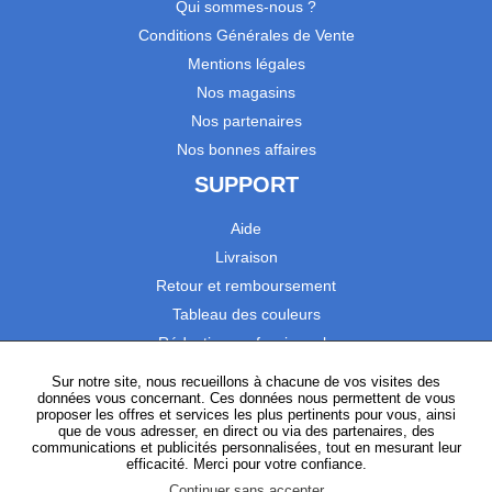
Qui sommes-nous ?
Conditions Générales de Vente
Mentions légales
Nos magasins
Nos partenaires
Nos bonnes affaires
SUPPORT
Aide
Livraison
Retour et remboursement
Tableau des couleurs
Réduction professionnels
Catalogues
Sur notre site, nous recueillons à chacune de vos visites des
données vous concernant. Ces données nous permettent de vous
Satisfaction Clients
proposer les offres et services les plus pertinents pour vous, ainsi
que de vous adresser, en direct ou via des partenaires, des
communications et publicités personnalisées, tout en mesurant leur
SUIVEZ-NOUS
efficacité. Merci pour votre confiance.
Continuer sans accepter