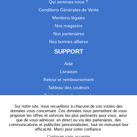
Qui sommes-nous ?
Conditions Générales de Vente
Mentions légales
Nos magasins
Nos partenaires
Nos bonnes affaires
SUPPORT
Aide
Livraison
Retour et remboursement
Tableau des couleurs
Réduction professionnels
Catalogues
Sur notre site, nous recueillons à chacune de vos visites des
données vous concernant. Ces données nous permettent de vous
Satisfaction Clients
proposer les offres et services les plus pertinents pour vous, ainsi
que de vous adresser, en direct ou via des partenaires, des
communications et publicités personnalisées, tout en mesurant leur
SUIVEZ-NOUS
efficacité. Merci pour votre confiance.
Continuer sans accepter