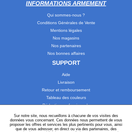
INFORMATIONS ARMEMENT
Qui sommes-nous ?
Conditions Générales de Vente
Mentions légales
Nos magasins
Nos partenaires
Nos bonnes affaires
SUPPORT
Aide
Livraison
Retour et remboursement
Tableau des couleurs
Réduction professionnels
Catalogues
Sur notre site, nous recueillons à chacune de vos visites des
données vous concernant. Ces données nous permettent de vous
Satisfaction Clients
proposer les offres et services les plus pertinents pour vous, ainsi
que de vous adresser, en direct ou via des partenaires, des