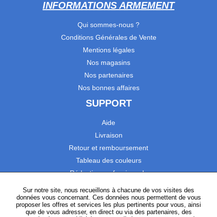
INFORMATIONS ARMEMENT
Qui sommes-nous ?
Conditions Générales de Vente
Mentions légales
Nos magasins
Nos partenaires
Nos bonnes affaires
SUPPORT
Aide
Livraison
Retour et remboursement
Tableau des couleurs
Réduction professionnels
Catalogues
Sur notre site, nous recueillons à chacune de vos visites des
données vous concernant. Ces données nous permettent de vous
Satisfaction Clients
proposer les offres et services les plus pertinents pour vous, ainsi
que de vous adresser, en direct ou via des partenaires, des