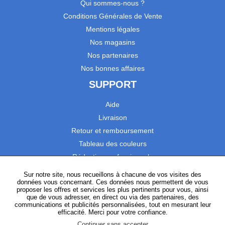
Qui sommes-nous ?
Conditions Générales de Vente
Mentions légales
Nos magasins
Nos partenaires
Nos bonnes affaires
SUPPORT
Aide
Livraison
Retour et remboursement
Tableau des couleurs
Réduction professionnels
Catalogues
Sur notre site, nous recueillons à chacune de vos visites des
données vous concernant. Ces données nous permettent de vous
Satisfaction Clients
proposer les offres et services les plus pertinents pour vous, ainsi
que de vous adresser, en direct ou via des partenaires, des
communications et publicités personnalisées, tout en mesurant leur
SUIVEZ-NOUS
efficacité. Merci pour votre confiance.
Continuer sans accepter