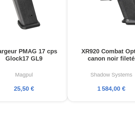
argeur PMAG 17 cps
XR920 Combat Opt
Glock17 GL9
canon noir fileté
Magpul
Shadow Systems
25,50 €
1 584,00 €