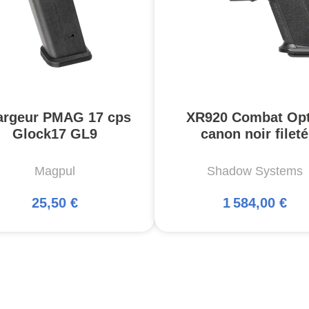
argeur PMAG 17 cps
XR920 Combat Opt
Glock17 GL9
canon noir fileté
Magpul
Shadow Systems
25,50 €
1 584,00 €