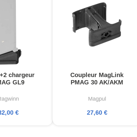
 +2 chargeur
Coupleur MagLink
MAG GL9
PMAG 30 AK/AKM
Ragwinn
Magpul
32,00 €
27,60 €