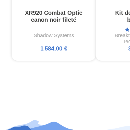
XR920 Combat Optic
Kit d
canon noir fileté
Shadow Systems
Break
Te
1 584,00 €