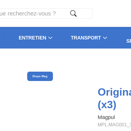
ENTRETIEN
TRANSPORT
S
Dispo Mag
Origin
(x3)
Magpul
MPL.MAG001_