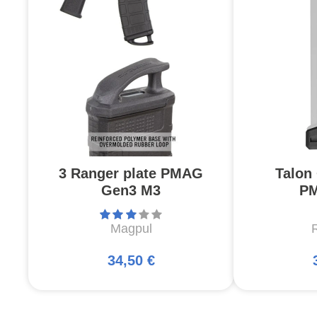
3 Ranger plate PMAG
Talon
Gen3 M3
P
Magpul
34,50 €