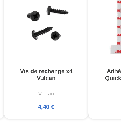
Vis de rechange x4
Adhésif
Vulcan
QuickDr
Vulcan
Vu
4,40 €
12,