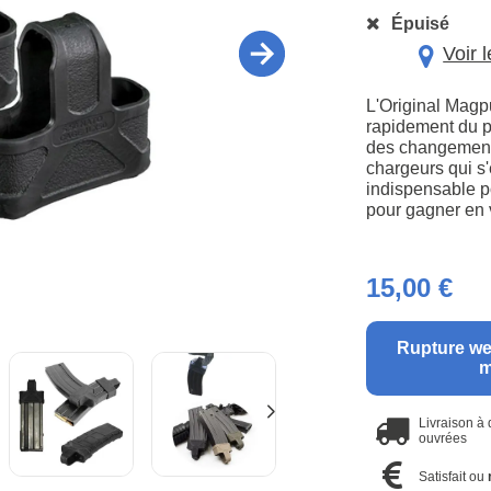
Épuisé
Voir 
L'Original Magpu
rapidement du po
des changements
chargeurs qui s
indispensable p
pour gagner en 
15,00 €
Rupture we
m
Livraison à
ouvrées
Satisfait ou