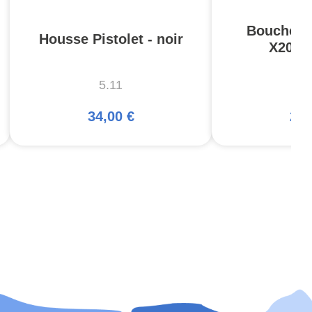
Bouchons 
Housse Pistolet - noir
X20 C
5.11
A
34,00 €
25,