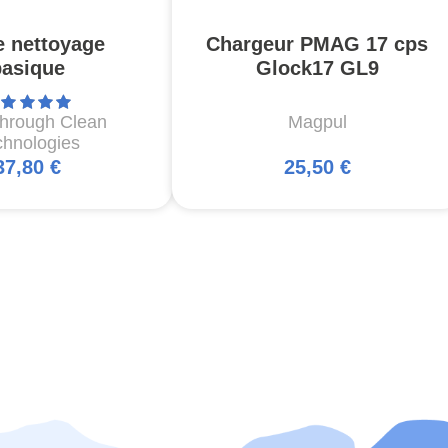
e nettoyage
Chargeur PMAG 17 cps
basique
Glock17 GL9
through Clean
Magpul
chnologies
37,80 €
25,50 €