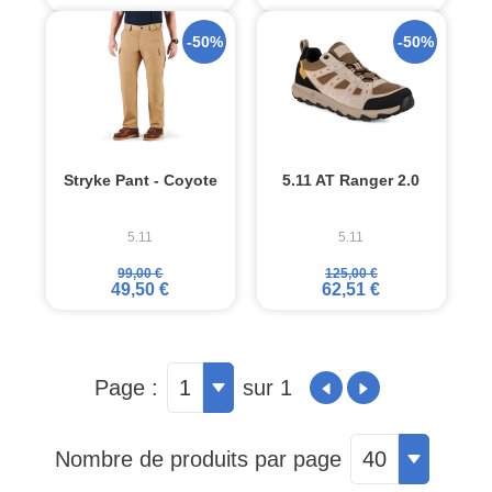
-50%
-50%
Stryke Pant - Coyote
5.11 AT Ranger 2.0
5.11
5.11
99,00 €
125,00 €
49,50 €
62,51 €
Page :
1
sur 1
Nombre de produits par page
40