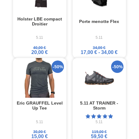
Holster LBE compact
Porte menotte Flex
Droitier
5.11
5.11
40,00 €
34,00 €
20,00 €
17,00 €
-
34,00 €
-50%
-50%
Eric GRAUFFEL Level
5.11 AT TRAINER -
Up Tee
Storm
5.11
5.11
30,00 €
119,00 €
15,00 €
59,50 €