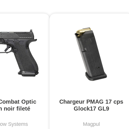
Combat Optic
Chargeur PMAG 17 cps
 noir fileté
Glock17 GL9
ow Systems
Magpul