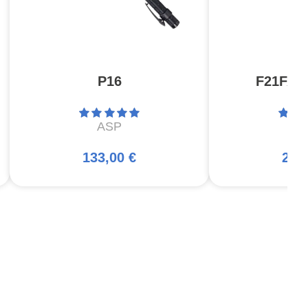
P16
F21FA A
ASP
A
133,00 €
248