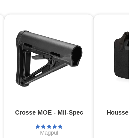
Crosse MOE - Mil-Spec
Housse Pis
Magpul
5