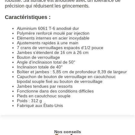
robuste. Sa surface est anodisée avec un tolérance de
précision qui réduisent les grincements.
Caractéristiques :
Aluminium 6061 T-6 anodisé dur
Polymère renforcé moulé par injection
Eléments internes en acier inoxydable
Ajustements rapides à une main
7 crans de verrouillages espacés d’1/2 pouce
Jambes s’étendent de 16 cm à 26 cm
Bouton de verrouillage
Angle d’inclinaison total de 50°
Inclinaison totale de 40°
Boîtier et jambes : 5,85 cm de profondeur 8,39 de largeur
Capuchon de bouton de verrouillage en caoutchouc
bipodal souple fixé au bouton de verrouillage
Jambes tendues par ressorts
Fonctionne dans des conditions difficiles
Pieds en caoutchouc souple
Poids : 312 g
Fabriqué aux États-Unis
Nos conseils