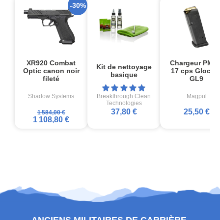
-30%
XR920 Combat
Chargeur PMA
Kit de nettoyage
Optic canon noir
17 cps Glock1
basique
fileté
GL9
Shadow Systems
Breakthrough Clean
Magpul
Technologies
37,80 €
25,50 €
1 584,00 €
1 108,80 €
ANCIENS MILITAIRES DE CARRIÈRE,