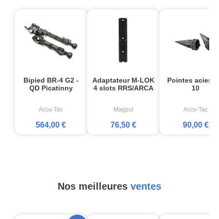
Bipied BR-4 G2 -
Adaptateur M-LOK
Pointes acier L
QD Picatinny
4 slots RRS/ARCA
10
Accu-Tac
Magpul
Accu-Tac
564,00 €
76,50 €
90,00 €
Nos meilleures
ventes