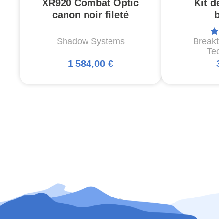
XR920 Combat Optic
Kit d
canon noir fileté
Shadow Systems
Break
Te
1 584,00 €