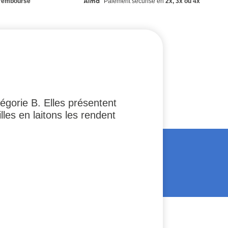
remboursé
Paiement sécurisé en
2x, 3x ou 4x
gorie B. Elles présentent
les en laitons les rendent