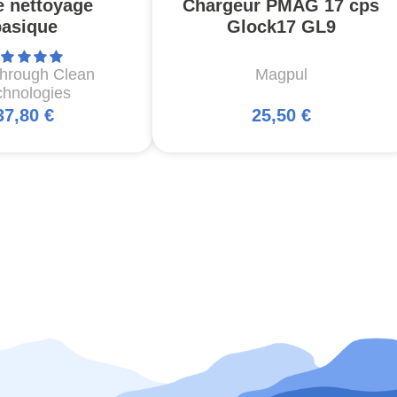
e nettoyage
Chargeur PMAG 17 cps
basique
Glock17 GL9
through Clean
Magpul
chnologies
37,80 €
25,50 €