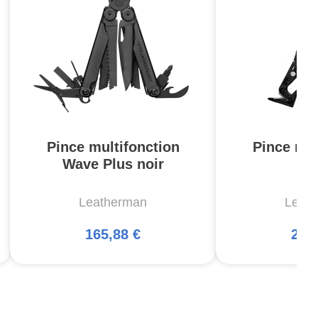
Pince multifonction
Pince mul
Wave Plus noir
M
Leatherman
Leat
165,88 €
268