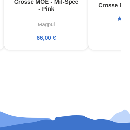
Crosse MOE - Mil-Spec
Crosse MOE
- Pink
Magpul
Ma
66,00 €
66,