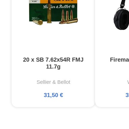
20 x SB 7.62x54R FMJ
Firema
11.7g
Sellier & Bellot
31,50 €
3