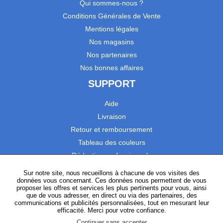
Qui sommes-nous ?
Conditions Générales de Vente
Mentions légales
Nos magasins
Nos partenaires
Nos bonnes affaires
SUPPORT
Aide
Livraison
Retour et remboursement
Tableau des couleurs
Réduction professionnels
Catalogues
Sur notre site, nous recueillons à chacune de vos visites des
données vous concernant. Ces données nous permettent de vous
Satisfaction Clients
proposer les offres et services les plus pertinents pour vous, ainsi
que de vous adresser, en direct ou via des partenaires, des
communications et publicités personnalisées, tout en mesurant leur
SUIVEZ-NOUS
efficacité. Merci pour votre confiance.
Continuer sans accepter