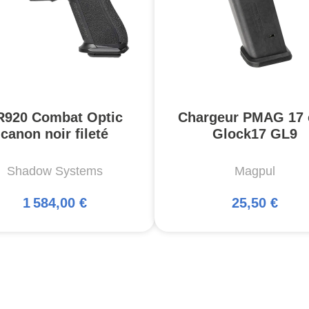
R920 Combat Optic
Chargeur PMAG 17 
canon noir fileté
Glock17 GL9
Shadow Systems
Magpul
1 584,00 €
25,50 €