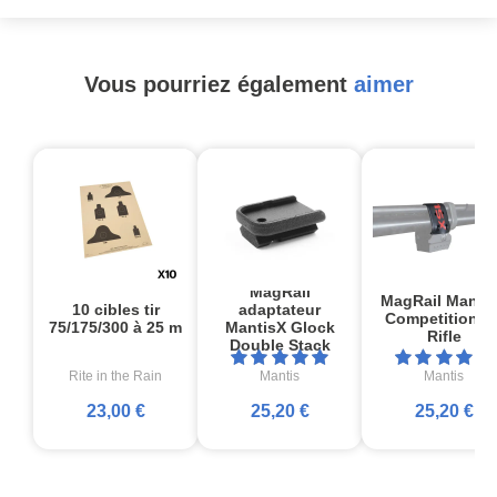
Vous pourriez également
aimer
MagRail
MagRail Manti
10 cibles tir
adaptateur
Competition Ai
75/175/300 à 25 m
MantisX Glock
Rifle
Double Stack
Rite in the Rain
Mantis
Mantis
23,00 €
25,20 €
25,20 €