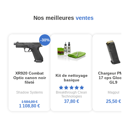
Nos meilleures
ventes
-30%
XR920 Combat
Chargeur PMA
Kit de nettoyage
Optic canon noir
17 cps Glock1
basique
fileté
GL9
Shadow Systems
Breakthrough Clean
Magpul
Technologies
37,80 €
25,50 €
1 584,00 €
1 108,80 €