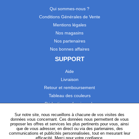
Qui sommes-nous ?
Conditions Générales de Vente
Mentions légales
Nos magasins
Nos partenaires
Nos bonnes affaires
SUPPORT
Aide
Livraison
Retour et remboursement
Tableau des couleurs
Réduction professionnels
Catalogues
Sur notre site, nous recueillons à chacune de vos visites des
données vous concernant. Ces données nous permettent de vous
Satisfaction Clients
proposer les offres et services les plus pertinents pour vous, ainsi
que de vous adresser, en direct ou via des partenaires, des
communications et publicités personnalisées, tout en mesurant leur
SUIVEZ-NOUS
efficacité. Merci pour votre confiance.