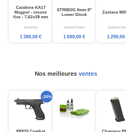
Carabine KA17
STRIBOG 9mm 8"
Magpul - crosse
Zastava M05 E
Lower Glock
fixe - 7,62x39 mm
Kolarms
Grand Power
Zastava Arms
1 390,00 €
1 680,00 €
1 290,00 €
Nos meilleures
ventes
-30%
XR920 Combat
Chargeur PMA