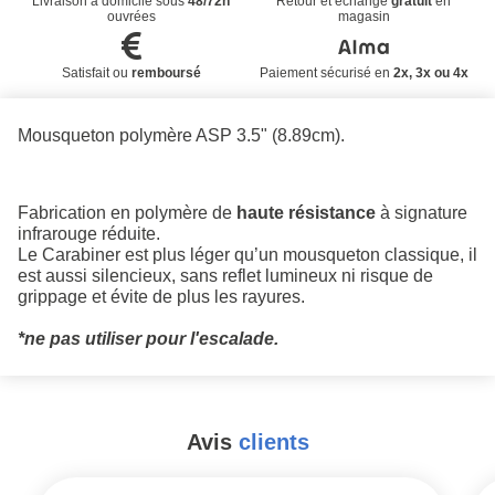
Livraison à domicile sous
48/72h
Retour et échange
gratuit
en
ouvrées
magasin
Satisfait ou
remboursé
Paiement sécurisé en
2x, 3x ou 4x
Mousqueton polymère ASP 3.5" (8.89cm).
Fabrication en polymère de
haute résistance
à signature
infrarouge réduite.
Le Carabiner est plus léger qu’un mousqueton classique, il
est aussi silencieux, sans reflet lumineux ni risque de
grippage et évite de plus les rayures.
*ne pas utiliser pour l'escalade.
Avis
clients
#