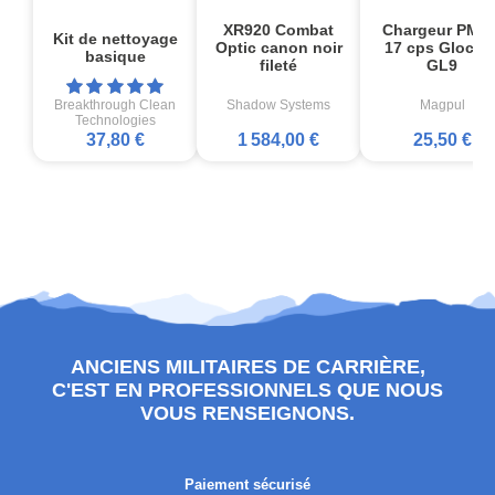
XR920 Combat
Chargeur PMA
Kit de nettoyage
Optic canon noir
17 cps Glock1
basique
fileté
GL9
Breakthrough Clean
Shadow Systems
Magpul
Technologies
37,80 €
1 584,00 €
25,50 €
ANCIENS MILITAIRES DE CARRIÈRE,
C'EST EN PROFESSIONNELS QUE NOUS
VOUS RENSEIGNONS.
Paiement sécurisé