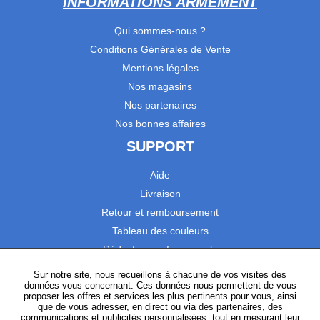
INFORMATIONS ARMEMENT
Qui sommes-nous ?
Conditions Générales de Vente
Mentions légales
Nos magasins
Nos partenaires
Nos bonnes affaires
SUPPORT
Aide
Livraison
Retour et remboursement
Tableau des couleurs
Réduction professionnels
Catalogues
Sur notre site, nous recueillons à chacune de vos visites des
données vous concernant. Ces données nous permettent de vous
Satisfaction Clients
proposer les offres et services les plus pertinents pour vous, ainsi
que de vous adresser, en direct ou via des partenaires, des
communications et publicités personnalisées, tout en mesurant leur