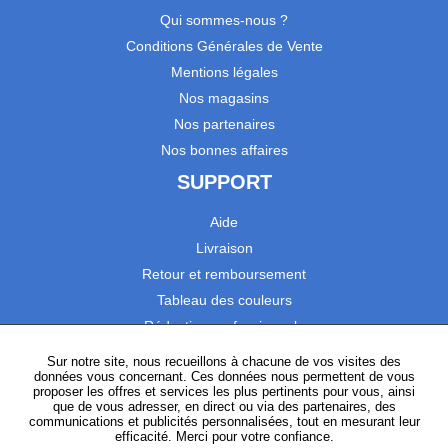
Qui sommes-nous ?
Conditions Générales de Vente
Mentions légales
Nos magasins
Nos partenaires
Nos bonnes affaires
SUPPORT
Aide
Livraison
Retour et remboursement
Tableau des couleurs
Réduction professionnels
Catalogues
Sur notre site, nous recueillons à chacune de vos visites des
données vous concernant. Ces données nous permettent de vous
Satisfaction Clients
proposer les offres et services les plus pertinents pour vous, ainsi
que de vous adresser, en direct ou via des partenaires, des
communications et publicités personnalisées, tout en mesurant leur
SUIVEZ-NOUS
efficacité. Merci pour votre confiance.