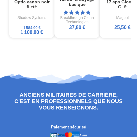
Optic canon noir
17 cps Glock1
basique
fileté
GL9
Shadow Systems
Breakthrough Clean
Magpul
Technologies
37,80 €
25,50 €
1 584,00 €
1 108,80 €
ANCIENS MILITAIRES DE CARRIÈRE,
C'EST EN PROFESSIONNELS QUE NOUS
VOUS RENSEIGNONS.
Paiement sécurisé