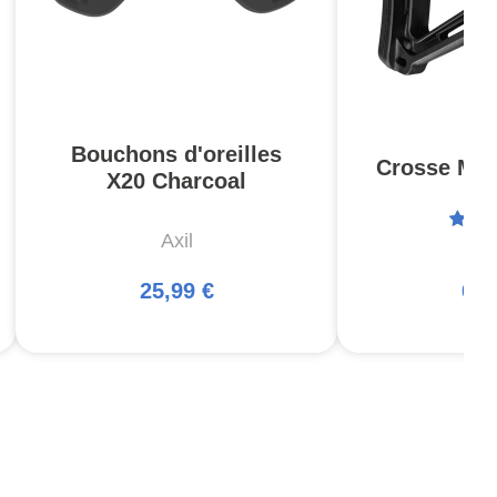
Bouchons d'oreilles
Crosse MOE
X20 Charcoal
Axil
Ma
25,99 €
66,