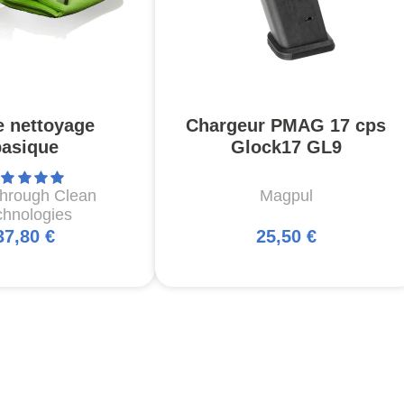
e nettoyage
Chargeur PMAG 17 cps
basique
Glock17 GL9
through Clean
Magpul
chnologies
37,80 €
25,50 €