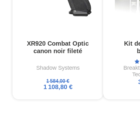
XR920 Combat Optic
Kit d
canon noir fileté
Shadow Systems
Break
Te
1 584,00 €
1 108,80 €