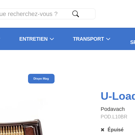
ENTRETIEN
TRANSPORT
S
Dispo Mag
U-Loa
Podavach
POD.L10BR
Épuisé