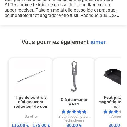
AR15 comme le tube de crosse, le cache flamme, ou
upper receiver. Faite en métal elle est solide et pratique,
pour entretenir et upgrader votre fusil. Fabriqué aux USA.
Vous pourriez également
aimer
Tige de contrôle
Petit platea
Clé d'armurier
d’alignement
magnétique D
AR15
réducteur de son
noir
Surefire
Breakthrough Clean
Magpul
Technologies
115,00 €
-
175,00 €
90,00 €
30,00 €