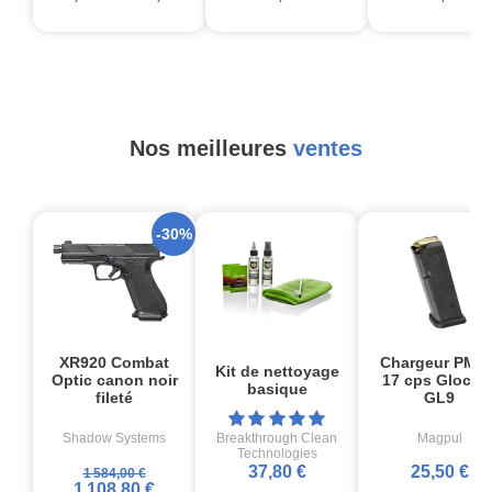
Nos meilleures
ventes
-30%
XR920 Combat
Chargeur PMA
Kit de nettoyage
Optic canon noir
17 cps Glock1
basique
fileté
GL9
Shadow Systems
Breakthrough Clean
Magpul
Technologies
37,80 €
25,50 €
1 584,00 €
1 108,80 €