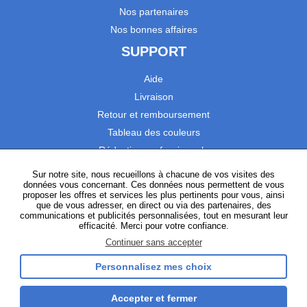
Nos partenaires
Nos bonnes affaires
SUPPORT
Aide
Livraison
Retour et remboursement
Tableau des couleurs
Réduction professionnels
Catalogues
Sur notre site, nous recueillons à chacune de vos visites des
données vous concernant. Ces données nous permettent de vous
Satisfaction Clients
proposer les offres et services les plus pertinents pour vous, ainsi
que de vous adresser, en direct ou via des partenaires, des
communications et publicités personnalisées, tout en mesurant leur
SUIVEZ-NOUS
efficacité. Merci pour votre confiance.
Continuer sans accepter
Personnalisez mes choix
Instagram
TikTok
Facebook
YouTube
LinkedIn
Accepter et fermer