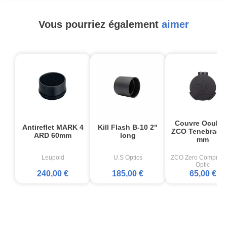
Vous pourriez également
aimer
Couvre Oculair
Antireflet MARK 4
Kill Flash B-10 2"
ZCO Tenebraex 
ARD 60mm
long
mm
Leupold
U.S Optics
ZCO Zero Comprom
Optic
240,00 €
185,00 €
65,00 €