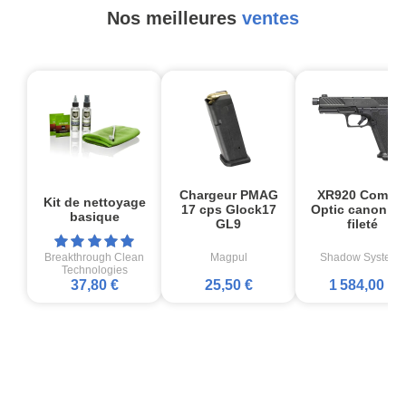
Nos meilleures
ventes
Chargeur PMAG
XR920 Comba
Kit de nettoyage
17 cps Glock17
Optic canon no
basique
GL9
fileté
Breakthrough Clean
Magpul
Shadow Systems
Technologies
37,80 €
25,50 €
1 584,00 €