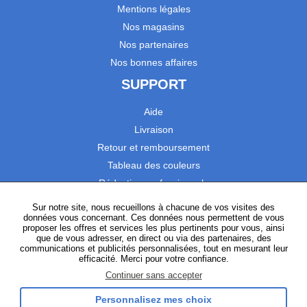
Mentions légales
Nos magasins
Nos partenaires
Nos bonnes affaires
SUPPORT
Aide
Livraison
Retour et remboursement
Tableau des couleurs
Réduction professionnels
Catalogues
Sur notre site, nous recueillons à chacune de vos visites des
données vous concernant. Ces données nous permettent de vous
Satisfaction Clients
proposer les offres et services les plus pertinents pour vous, ainsi
que de vous adresser, en direct ou via des partenaires, des
communications et publicités personnalisées, tout en mesurant leur
SUIVEZ-NOUS
efficacité. Merci pour votre confiance.
Continuer sans accepter
Personnalisez mes choix