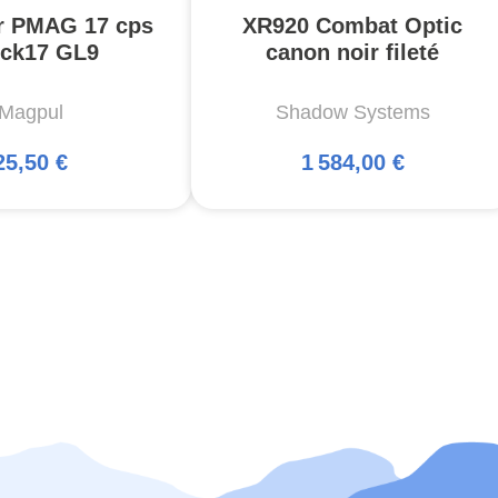
r PMAG 17 cps
XR920 Combat Optic
ck17 GL9
canon noir fileté
Magpul
Shadow Systems
25,50 €
1 584,00 €