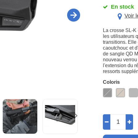
En stock
Voir 
La crosse SL-K 
les utilisateurs
transitions. Elle
caoutchouc et d'
de sangle QD M-
nouveau verrou 
l'extension du r
ressorts supplé
Coloris