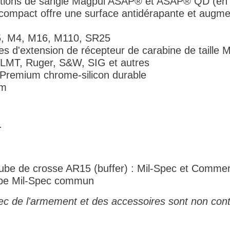
xations de sangle Magpul ASAP® et ASAP® QD (en 
compact offre une surface antidérapante et augmen
5, M4, M16, M110, SR25
s d'extension de récepteur de carabine de taille M
t, LMT, Ruger, S&W, SIG et autres
 Premium chrome-silicon durable
cm
.
de tube de crosse AR15 (buffer) : Mil-Spec et Com
tube Mil-Spec commun
ec de l'armement et des accessoires sont non cont