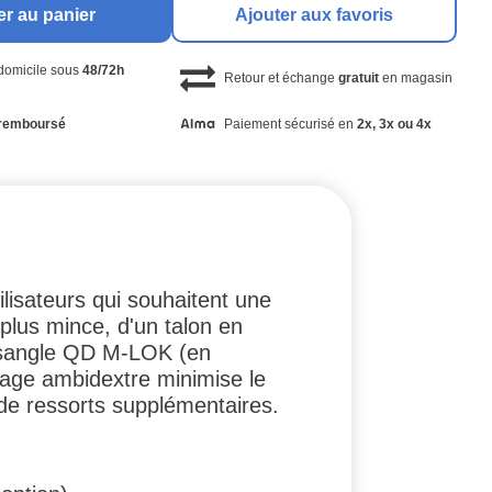
er au panier
Ajouter aux favoris
 domicile sous
48/72h
Retour et échange
gratuit
en magasin
remboursé
Paiement sécurisé en
2x, 3x ou 4x
lisateurs qui souhaitent une
t plus mince, d'un talon en
de sangle QD M-LOK (en
lage ambidextre minimise le
 de ressorts supplémentaires.