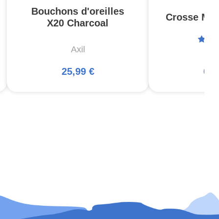
Bouchons d'oreilles
Crosse MOE
X20 Charcoal
Axil
Ma
25,99 €
66,