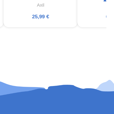
Axil
Ma
25,99 €
66,