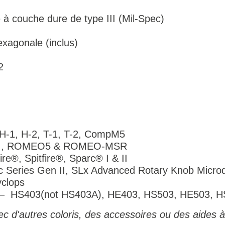
à couche dure de type III (Mil-Spec)
exagonale (inclus)
2
 H-1, H-2, T-1, T-2, CompM5
4 , ROMEO5 & ROMEO-MSR
re®, Spitfire®, Sparc® I & II
c Series Gen II, SLx Advanced Rotary Knob Micr
clops
 – HS403(not HS403A), HE403, HS503, HE503, 
c d'autres coloris, des accessoires ou des aides à