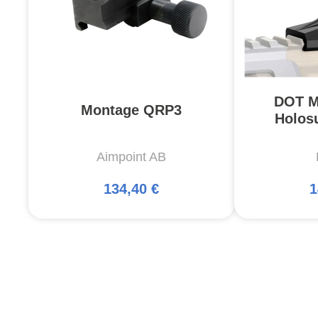
DOT M
Montage QRP3
Holos
Aimpoint AB
134,40 €
1