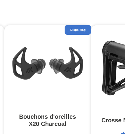
Dispo Mag
Bouchons d'oreilles
Crosse MOE
X20 Charcoal