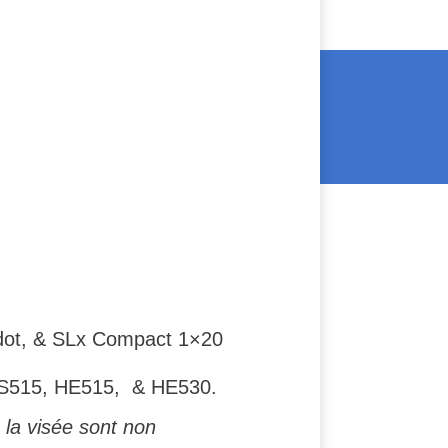
odot, & SLx Compact 1×20
HS515, HE515, & HE530.
 la visée sont non