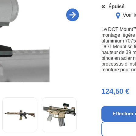
Épuisé
Voir 
Le DOT Mount™ d
montage légère e
aluminium 7075-T
DOT Mount se fix
hauteur de 39 m
pince en acier n
processus d'inst
monture pour un 
124,50 €
Effectuer 