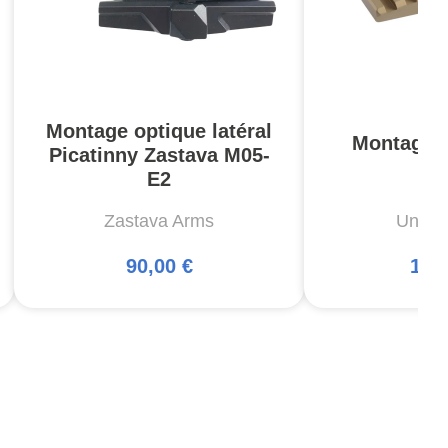
Montage optique latéral
Montage 
Picatinny Zastava M05-
F
E2
Zastava Arms
Unity 
90,00 €
128