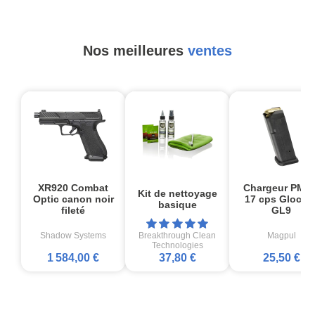
Nos meilleures
ventes
XR920 Combat
Chargeur PMA
Kit de nettoyage
Optic canon noir
17 cps Glock1
basique
fileté
GL9
Shadow Systems
Breakthrough Clean
Magpul
Technologies
1 584,00 €
37,80 €
25,50 €