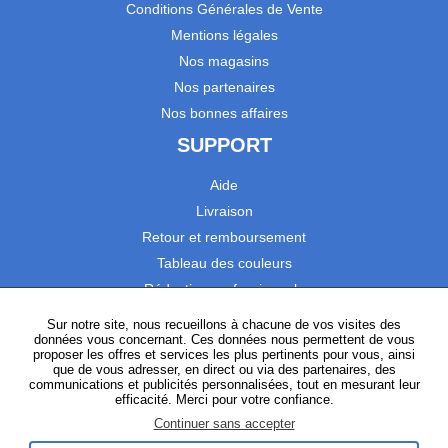
Conditions Générales de Vente
Mentions légales
Nos magasins
Nos partenaires
Nos bonnes affaires
SUPPORT
Aide
Livraison
Retour et remboursement
Tableau des couleurs
Réduction professionnels
Catalogues
Sur notre site, nous recueillons à chacune de vos visites des
données vous concernant. Ces données nous permettent de vous
Satisfaction Clients
proposer les offres et services les plus pertinents pour vous, ainsi
que de vous adresser, en direct ou via des partenaires, des
communications et publicités personnalisées, tout en mesurant leur
SUIVEZ-NOUS
efficacité. Merci pour votre confiance.
Continuer sans accepter