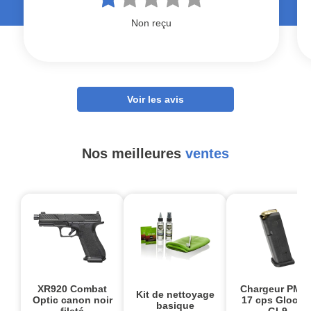
Non reçu
Voir les avis
Nos meilleures
ventes
XR920 Combat
Chargeur PMA
Kit de nettoyage
Optic canon noir
17 cps Glock1
basique
fileté
GL9