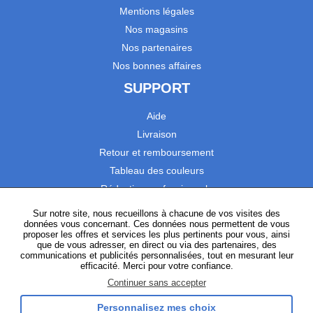
Mentions légales
Nos magasins
Nos partenaires
Nos bonnes affaires
SUPPORT
Aide
Livraison
Retour et remboursement
Tableau des couleurs
Réduction professionnels
Catalogues
Sur notre site, nous recueillons à chacune de vos visites des
données vous concernant. Ces données nous permettent de vous
Satisfaction Clients
proposer les offres et services les plus pertinents pour vous, ainsi
que de vous adresser, en direct ou via des partenaires, des
communications et publicités personnalisées, tout en mesurant leur
SUIVEZ-NOUS
efficacité. Merci pour votre confiance.
Continuer sans accepter
Personnalisez mes choix