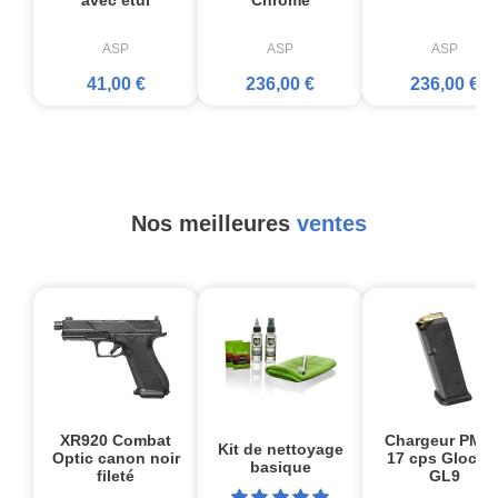
ASP
ASP
ASP
41,00 €
236,00 €
236,00 €
Nos meilleures
ventes
XR920 Combat
Chargeur PMA
Kit de nettoyage
Optic canon noir
17 cps Glock1
basique
fileté
GL9