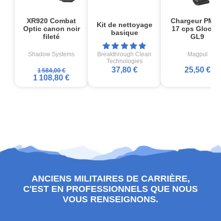
XR920 Combat
Chargeur PMA
Kit de nettoyage
Optic canon noir
17 cps Glock1
basique
fileté
GL9
Shadow Systems
Breakthrough Clean
Magpul
Technologies
37,80 €
25,50 €
1 584,00 €
1 108,80 €
ANCIENS MILITAIRES DE CARRIÈRE,
C'EST EN PROFESSIONNELS QUE NOUS
VOUS RENSEIGNONS.