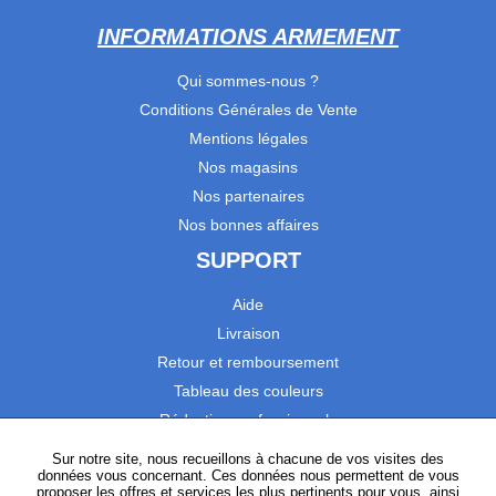
INFORMATIONS ARMEMENT
Qui sommes-nous ?
Conditions Générales de Vente
Mentions légales
Nos magasins
Nos partenaires
Nos bonnes affaires
SUPPORT
Aide
Livraison
Retour et remboursement
Tableau des couleurs
Réduction professionnels
Catalogues
Sur notre site, nous recueillons à chacune de vos visites des
données vous concernant. Ces données nous permettent de vous
Satisfaction Clients
proposer les offres et services les plus pertinents pour vous, ainsi