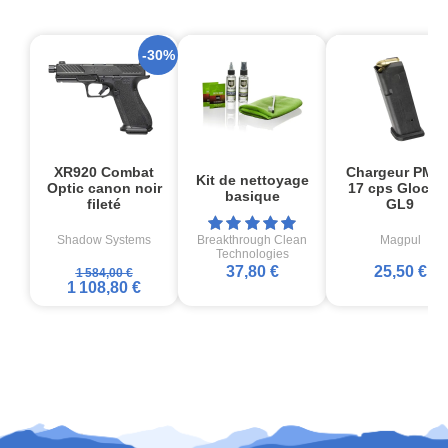
-30%
XR920 Combat
Chargeur PMA
Kit de nettoyage
Optic canon noir
17 cps Glock1
basique
fileté
GL9
Shadow Systems
Breakthrough Clean
Magpul
Technologies
37,80 €
25,50 €
1 584,00 €
1 108,80 €