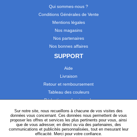
Qui sommes-nous ?
Conditions Générales de Vente
Mentions légales
Nos magasins
Nos partenaires
Nos bonnes affaires
SUPPORT
Aide
Livraison
Retour et remboursement
Tableau des couleurs
Réduction professionnels
Catalogues
Sur notre site, nous recueillons à chacune de vos visites des
données vous concernant. Ces données nous permettent de vous
Satisfaction Clients
proposer les offres et services les plus pertinents pour vous, ainsi
que de vous adresser, en direct ou via des partenaires, des
communications et publicités personnalisées, tout en mesurant leur
SUIVEZ-NOUS
efficacité. Merci pour votre confiance.