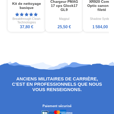
Chargeur PMAG
XR920 Comba
Kit de nettoyage
17 cps Glock17
Optic canon no
basique
GL9
fileté
Breakthrough Clean
Magpul
Shadow Systems
Technologies
37,80 €
25,50 €
1 584,00 €
ANCIENS MILITAIRES DE CARRIÈRE,
C'EST EN PROFESSIONNELS QUE NOUS
VOUS RENSEIGNONS.
Paiement sécurisé