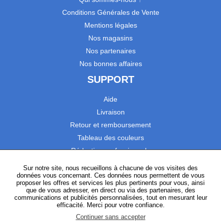
Conditions Générales de Vente
Mentions légales
Nos magasins
Nos partenaires
Nos bonnes affaires
SUPPORT
Aide
Livraison
Retour et remboursement
Tableau des couleurs
Réduction professionnels
Catalogues
Sur notre site, nous recueillons à chacune de vos visites des
données vous concernant. Ces données nous permettent de vous
Satisfaction Clients
proposer les offres et services les plus pertinents pour vous, ainsi
que de vous adresser, en direct ou via des partenaires, des
communications et publicités personnalisées, tout en mesurant leur
SUIVEZ-NOUS
efficacité. Merci pour votre confiance.
Continuer sans accepter