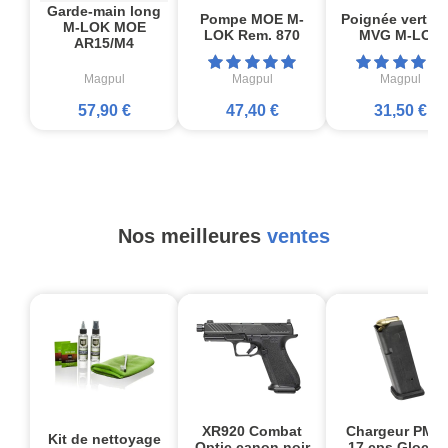
Garde-main long
Pompe MOE M-
Poignée vertica
M-LOK MOE
LOK Rem. 870
MVG M-LOK
AR15/M4
Magpul
Magpul
Magpul
57,90 €
47,40 €
31,50 €
Nos meilleures
ventes
XR920 Combat
Chargeur PMA
Kit de nettoyage
Optic canon noir
17 cps Glock1