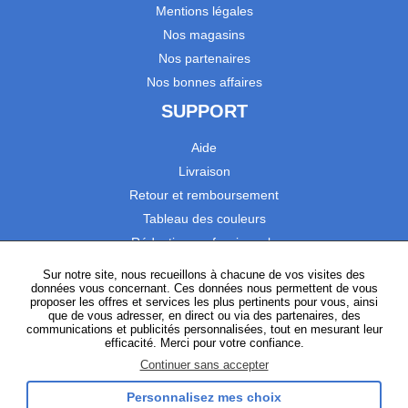
Mentions légales
Nos magasins
Nos partenaires
Nos bonnes affaires
SUPPORT
Aide
Livraison
Retour et remboursement
Tableau des couleurs
Réduction professionnels
Catalogues
Sur notre site, nous recueillons à chacune de vos visites des
données vous concernant. Ces données nous permettent de vous
Satisfaction Clients
proposer les offres et services les plus pertinents pour vous, ainsi
que de vous adresser, en direct ou via des partenaires, des
communications et publicités personnalisées, tout en mesurant leur
SUIVEZ-NOUS
efficacité. Merci pour votre confiance.
Continuer sans accepter
Personnalisez mes choix