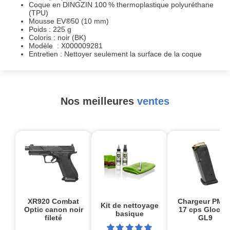
Coque en DINGZIN 100 % thermoplastique polyuréthane
(TPU)
Mousse EV®50 (10 mm)
Poids : 225 g
Coloris : noir (BK)
Modèle : X000009281
Entretien : Nettoyer seulement la surface de la coque
Nos meilleures
ventes
XR920 Combat
Chargeur PMA
Kit de nettoyage
Optic canon noir
17 cps Glock1
basique
fileté
GL9