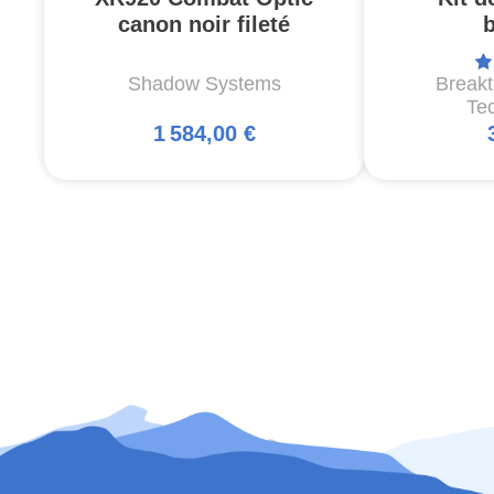
canon noir fileté
Shadow Systems
Break
Te
1 584,00 €