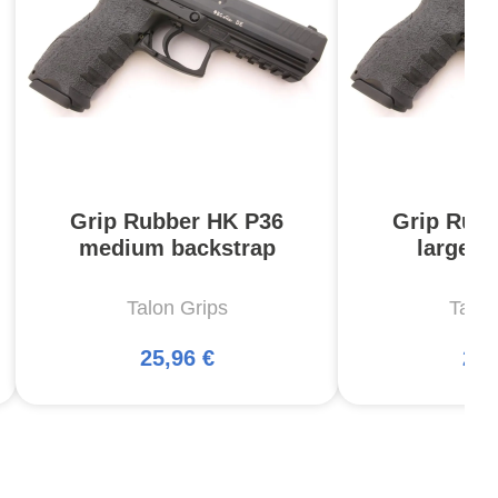
Grip Rubber HK P36
Grip Rub
medium backstrap
large b
Talon Grips
Talon
25,96 €
25,