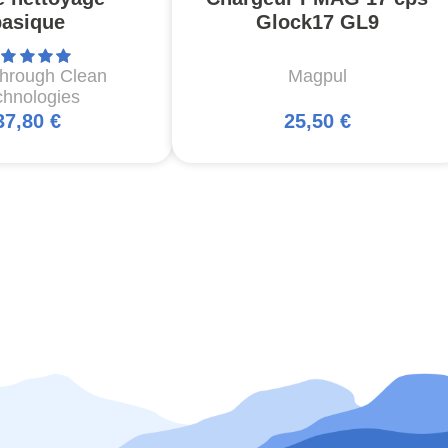
basique
Glock17 GL9
through Clean
Magpul
chnologies
37,80 €
25,50 €