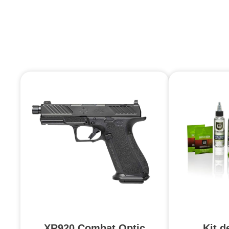
XR920 Combat Optic
Kit d