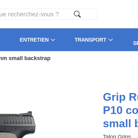
ENTRETIEN
TRANSPORT
S
mm small backstrap
Grip R
P10 c
small 
Talon Grips