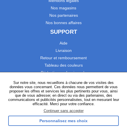
Mentions légales
Nos magasins
Nos partenaires
Nos bonnes affaires
SUPPORT
Aide
Livraison
Retour et remboursement
Tableau des couleurs
Réduction professionnels
Catalogues
Sur notre site, nous recueillons à chacune de vos visites des
données vous concernant. Ces données nous permettent de vous
Satisfaction Clients
proposer les offres et services les plus pertinents pour vous, ainsi
que de vous adresser, en direct ou via des partenaires, des
communications et publicités personnalisées, tout en mesurant leur
SUIVEZ-NOUS
efficacité. Merci pour votre confiance.
Continuer sans accepter
Personnalisez mes choix
Instagram
TikTok
Facebook
YouTube
LinkedIn