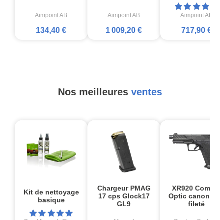
Aimpoint AB
Aimpoint AB
Aimpoint AB
134,40 €
1 009,20 €
717,90 €
Nos meilleures
ventes
Chargeur PMAG
XR920 Comba
Kit de nettoyage
17 cps Glock17
Optic canon no
basique
GL9
fileté