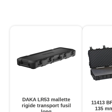
DAKA LR53 mallette
11413 BF
rigide transport fusil
135 m
long