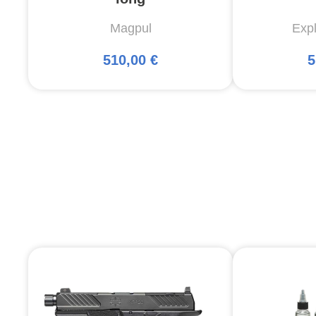
Magpul
Exp
510,00 €
5