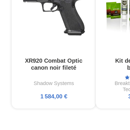
XR920 Combat Optic
Kit d
canon noir fileté
Shadow Systems
Break
Te
1 584,00 €