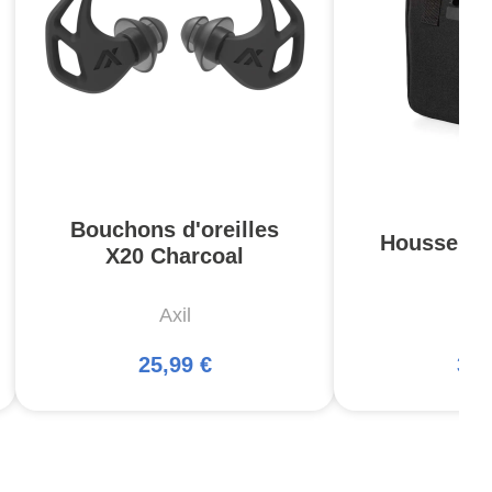
Bouchons d'oreilles
Housse Pis
X20 Charcoal
Axil
5
25,99 €
34,