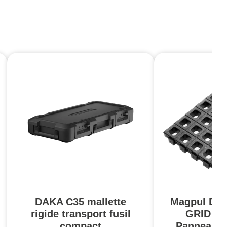
DAKA C35 mallette
Magpul DAK
rigide transport fusil
GRID Or
compact
Panneau d