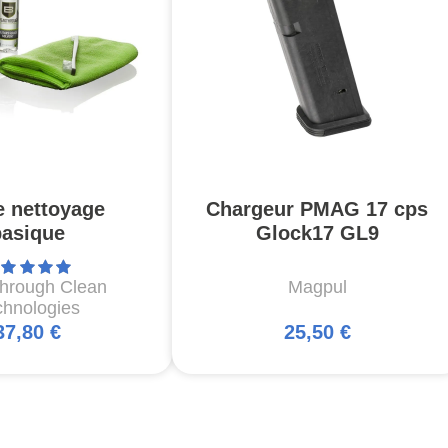
e nettoyage
Chargeur PMAG 17 cps
basique
Glock17 GL9
through Clean
Magpul
chnologies
37,80 €
25,50 €