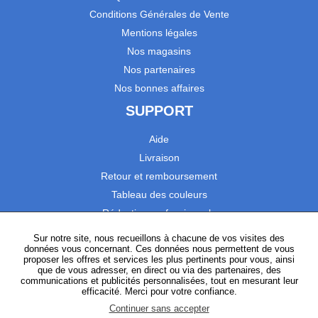
Conditions Générales de Vente
Mentions légales
Nos magasins
Nos partenaires
Nos bonnes affaires
SUPPORT
Aide
Livraison
Retour et remboursement
Tableau des couleurs
Réduction professionnels
Catalogues
Sur notre site, nous recueillons à chacune de vos visites des
données vous concernant. Ces données nous permettent de vous
Satisfaction Clients
proposer les offres et services les plus pertinents pour vous, ainsi
que de vous adresser, en direct ou via des partenaires, des
communications et publicités personnalisées, tout en mesurant leur
SUIVEZ-NOUS
efficacité. Merci pour votre confiance.
Continuer sans accepter