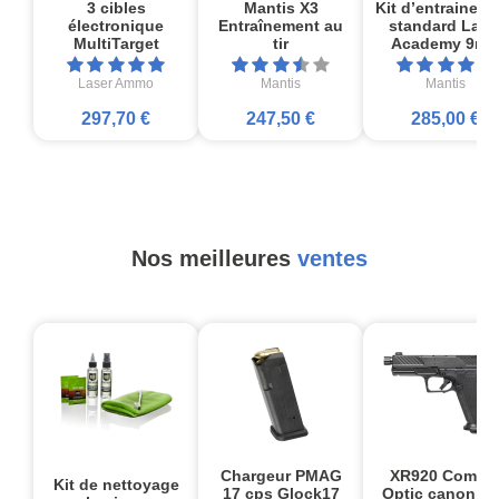
3 cibles
Mantis X3
Kit d’entrainem
électronique
Entraînement au
standard Lase
MultiTarget
tir
Academy 9m
Laser Ammo
Mantis
Mantis
297,70 €
247,50 €
285,00 €
Nos meilleures
ventes
Chargeur PMAG
XR920 Comba
Kit de nettoyage
17 cps Glock17
Optic canon no