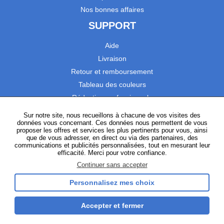
Nos bonnes affaires
SUPPORT
Aide
Livraison
Retour et remboursement
Tableau des couleurs
Réduction professionnels
Catalogues
Sur notre site, nous recueillons à chacune de vos visites des
données vous concernant. Ces données nous permettent de vous
Satisfaction Clients
proposer les offres et services les plus pertinents pour vous, ainsi
que de vous adresser, en direct ou via des partenaires, des
communications et publicités personnalisées, tout en mesurant leur
SUIVEZ-NOUS
efficacité. Merci pour votre confiance.
Continuer sans accepter
Personnalisez mes choix
Instagram
TikTok
Facebook
YouTube
LinkedIn
Accepter et fermer
Gestion des cookies
Plan du site