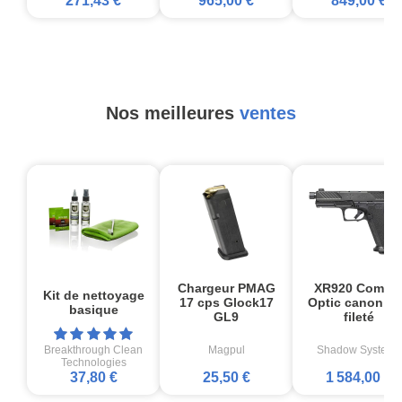
271,43 €
965,00 €
849,00 €
Nos meilleures
ventes
Chargeur PMAG
XR920 Comba
Kit de nettoyage
17 cps Glock17
Optic canon no
basique
GL9
fileté
Breakthrough Clean
Magpul
Shadow Systems
Technologies
37,80 €
25,50 €
1 584,00 €