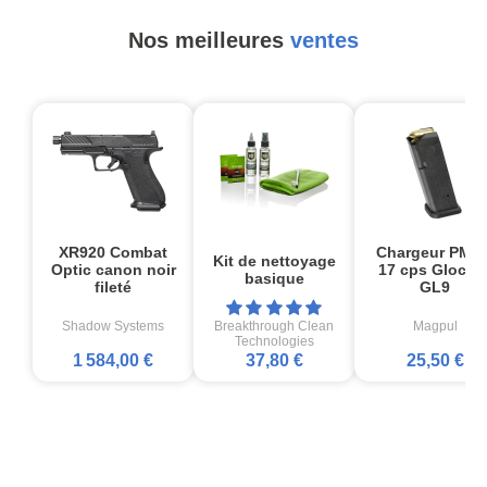
Nos meilleures
ventes
XR920 Combat
Chargeur PMA
Kit de nettoyage
Optic canon noir
17 cps Glock1
basique
fileté
GL9
Shadow Systems
Breakthrough Clean
Magpul
Technologies
1 584,00 €
37,80 €
25,50 €