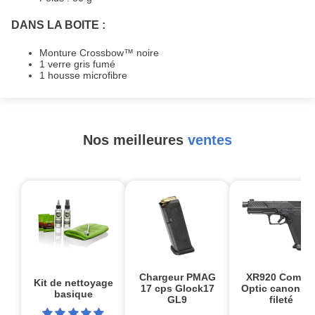
DANS LA BOITE :
Monture Crossbow™ noire
1 verre gris fumé
1 housse microfibre
Nos meilleures
ventes
Chargeur PMAG
XR920 Comba
Kit de nettoyage
17 cps Glock17
Optic canon no
basique
GL9
fileté