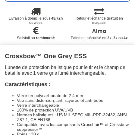
Livraison à domicile sous
48/72h
Retour et échange
gratuit
en
ouvrées
magasin
Satisfait ou
remboursé
Paiement sécurisé en
2x, 3x ou 4x
Crossbow™ One Grey ESS
Lunette de protection balistique pour le tir et le champ de
bataille avec 1 verre gris fumé interchangeable.
Caractéristiques :
Verre en polycarbonate de 2.4 mm
Vue sans distorsion, anti-rayures et anti-buée
Verre interchangeable
100% de protection UVA/UVB
Normes balistiques : US MIL SPEC MIL-PRF-32432, ANSI
Z87.1, CE EN166
Compatible avec les composants Crosshair™ et Crossbow
suppressor™
Poids : 30 g