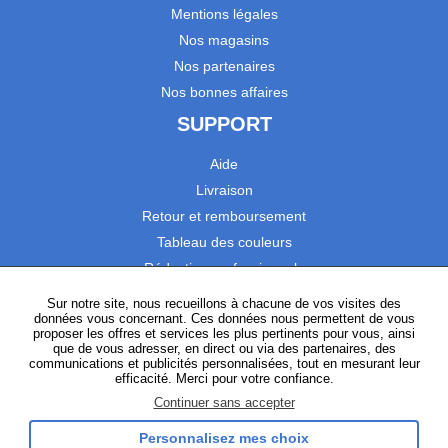
Mentions légales
Nos magasins
Nos partenaires
Nos bonnes affaires
SUPPORT
Aide
Livraison
Retour et remboursement
Tableau des couleurs
Réduction professionnels
Catalogues
Sur notre site, nous recueillons à chacune de vos visites des
données vous concernant. Ces données nous permettent de vous
Satisfaction Clients
proposer les offres et services les plus pertinents pour vous, ainsi
que de vous adresser, en direct ou via des partenaires, des
communications et publicités personnalisées, tout en mesurant leur
SUIVEZ-NOUS
efficacité. Merci pour votre confiance.
Continuer sans accepter
Personnalisez mes choix