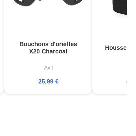
Bouchons d'oreilles
Housse Pis
X20 Charcoal
Axil
5
25,99 €
34,