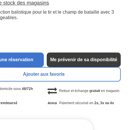
le stock des magasins
ction balistique pour le tir et le champ de bataille avec 3
ngeables.
une réservation
Me prévenir de sa disponibilité
Ajouter aux favoris
 domicile sous
48/72h
Retour et échange
gratuit
en magasin
remboursé
Paiement sécurisé en
2x, 3x ou 4x