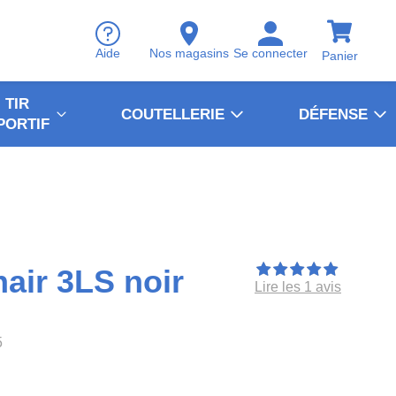
Aide
Nos magasins
Se connecter
Panier
TIR
COUTELLERIE
DÉFENSE
PORTIF
air 3LS noir
Lire les 1 avis
5