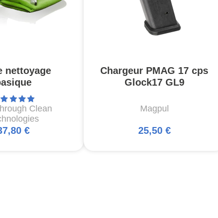
e nettoyage
Chargeur PMAG 17 cps
basique
Glock17 GL9
through Clean
Magpul
chnologies
37,80 €
25,50 €