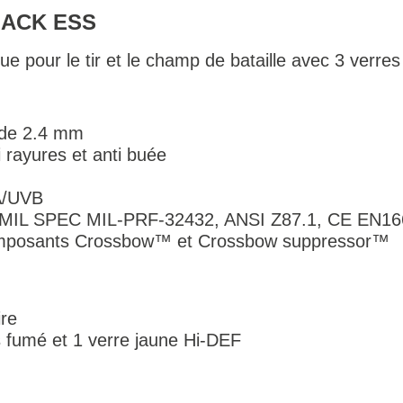
LACK ESS
que pour le tir et le champ de bataille avec 3 verre
 de 2.4 mm
i rayures et anti buée
A/UVB
S MIL SPEC MIL-PRF-32432, ANSI Z87.1, CE EN16
omposants Crossbow™ et Crossbow suppressor™
re
ris fumé et 1 verre jaune Hi-DEF