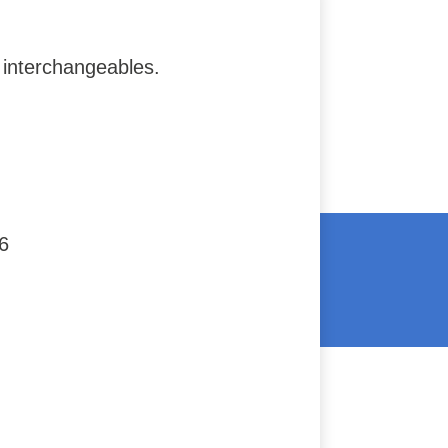
s interchangeables.
6