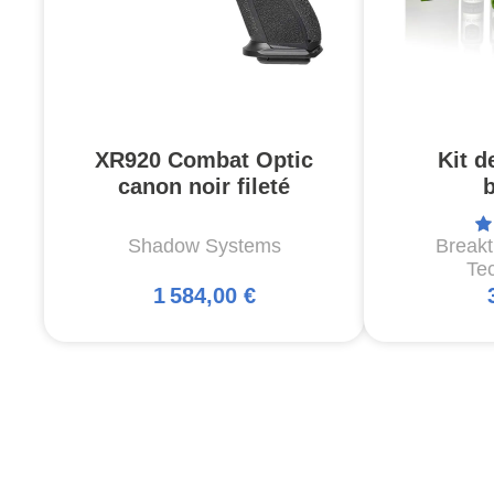
XR920 Combat Optic
Kit d
canon noir fileté
Shadow Systems
Break
Te
1 584,00 €