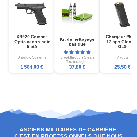
XR920 Combat
Chargeur PMA
Kit de nettoyage
Optic canon noir
17 cps Glock1
basique
fileté
GL9
Shadow Systems
Breakthrough Clean
Magpul
Technologies
1 584,00 €
37,80 €
25,50 €
ANCIENS MILITAIRES DE CARRIÈRE,
C'EST EN PROFESSIONNELS QUE NOUS