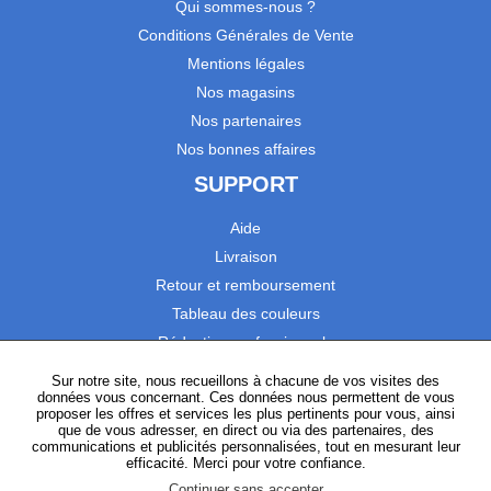
Qui sommes-nous ?
Conditions Générales de Vente
Mentions légales
Nos magasins
Nos partenaires
Nos bonnes affaires
SUPPORT
Aide
Livraison
Retour et remboursement
Tableau des couleurs
Réduction professionnels
Catalogues
Sur notre site, nous recueillons à chacune de vos visites des
données vous concernant. Ces données nous permettent de vous
Satisfaction Clients
proposer les offres et services les plus pertinents pour vous, ainsi
que de vous adresser, en direct ou via des partenaires, des
communications et publicités personnalisées, tout en mesurant leur
SUIVEZ-NOUS
efficacité. Merci pour votre confiance.
Continuer sans accepter