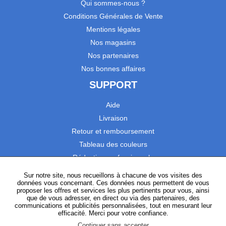
Qui sommes-nous ?
Conditions Générales de Vente
Mentions légales
Nos magasins
Nos partenaires
Nos bonnes affaires
SUPPORT
Aide
Livraison
Retour et remboursement
Tableau des couleurs
Réduction professionnels
Catalogues
Sur notre site, nous recueillons à chacune de vos visites des
données vous concernant. Ces données nous permettent de vous
Satisfaction Clients
proposer les offres et services les plus pertinents pour vous, ainsi
que de vous adresser, en direct ou via des partenaires, des
communications et publicités personnalisées, tout en mesurant leur
SUIVEZ-NOUS
efficacité. Merci pour votre confiance.
Continuer sans accepter