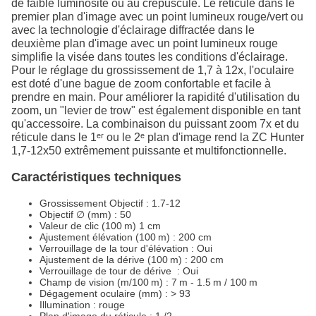
de faible luminosité ou au crépuscule. Le réticule dans le
premier plan d'image avec un point lumineux rouge/vert ou
avec la technologie d'éclairage diffractée dans le
deuxième plan d'image avec un point lumineux rouge
simplifie la visée dans toutes les conditions d'éclairage.
Pour le réglage du grossissement de 1,7 à 12x, l'oculaire
est doté d'une bague de zoom confortable et facile à
prendre en main. Pour améliorer la rapidité d'utilisation du
zoom, un "levier de trow" est également disponible en tant
qu'accessoire. La combinaison du puissant zoom 7x et du
réticule dans le 1ᵉʳ ou le 2ᵉ plan d'image rend la ZC Hunter
1,7-12x50 extrêmement puissante et multifonctionnelle.
Caractéristiques techniques
Grossissement Objectif : 1.7-12
Objectif ∅ (mm) : 50
Valeur de clic (100 m) 1 cm
Ajustement élévation (100 m) : 200 cm
Verrouillage de la tour d'élévation : Oui
Ajustement de la dérive (100 m) : 200 cm
Verrouillage de tour de dérive : Oui
Champ de vision (m/100 m) : 7 m - 1.5 m / 100 m
Dégagement oculaire (mm) : > 93
Illumination : rouge
Plan d'image du réticule : 1./2.