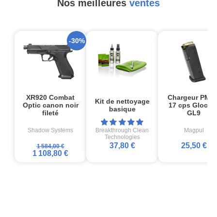
Nos meilleures
ventes
-30%
XR920 Combat
Chargeur PMA
Kit de nettoyage
Optic canon noir
17 cps Glock1
basique
fileté
GL9
Shadow Systems
Breakthrough Clean
Magpul
Technologies
37,80 €
25,50 €
1 584,00 €
1 108,80 €