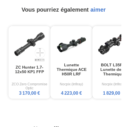
Vous pourriez également
aimer
Lunette
BOLT L35R –
ZC Hunter 1.7-
Thermique ACE
Lunette de tir
12x50 KP1 FFP
H50R LRF
Thermique
ZCO Zero Compromise
Nocpix (Infiray)
Nocpix (Infiray)
Optic
3 170,00 €
4 223,00 €
1 829,00 €