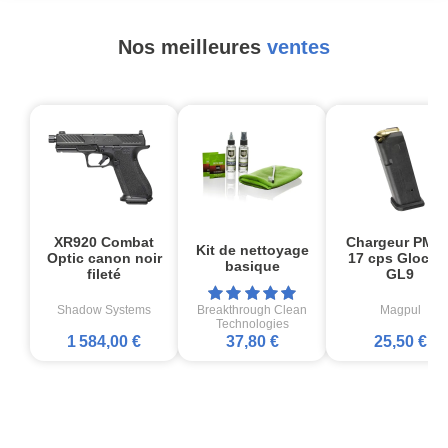
Nos meilleures
ventes
XR920 Combat
Chargeur PMA
Kit de nettoyage
Optic canon noir
17 cps Glock1
basique
fileté
GL9
Shadow Systems
Breakthrough Clean
Magpul
Technologies
1 584,00 €
37,80 €
25,50 €