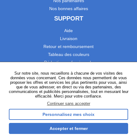
Nos partenaires
Nos bonnes affaires
SUPPORT
Aide
Livraison
Retour et remboursement
Tableau des couleurs
Réduction professionnels
Catalogues
Sur notre site, nous recueillons à chacune de vos visites des
données vous concernant. Ces données nous permettent de vous
Satisfaction Clients
proposer les offres et services les plus pertinents pour vous, ainsi
que de vous adresser, en direct ou via des partenaires, des
communications et publicités personnalisées, tout en mesurant leur
SUIVEZ-NOUS
efficacité. Merci pour votre confiance.
Continuer sans accepter
Personnalisez mes choix
Instagram
TikTok
Facebook
YouTube
LinkedIn
Accepter et fermer
Gestion des cookies