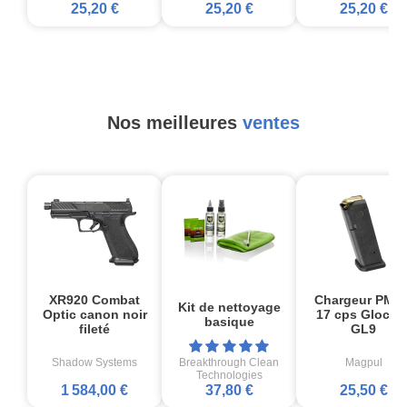
25,20 €
25,20 €
25,20 €
Nos meilleures
ventes
XR920 Combat
Chargeur PMA
Kit de nettoyage
Optic canon noir
17 cps Glock1
basique
fileté
GL9
Shadow Systems
Breakthrough Clean
Magpul
Technologies
1 584,00 €
37,80 €
25,50 €