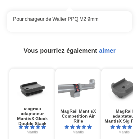
Pour chargeur de Walter PPQ M2 9mm
Vous pourriez également
aimer
MagRail
MagRail MantisX
MagRail
adaptateur
Competition Air
adaptateur
MantisX Glock
Rifle
MantisX Sig P2
Double Stack
Mantis
Mantis
Mantis