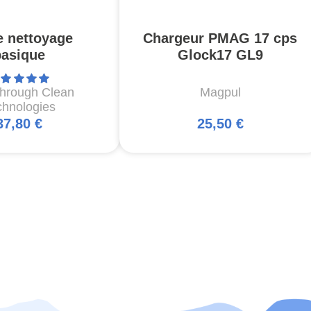
e nettoyage
Chargeur PMAG 17 cps
basique
Glock17 GL9
through Clean
Magpul
chnologies
37,80 €
25,50 €