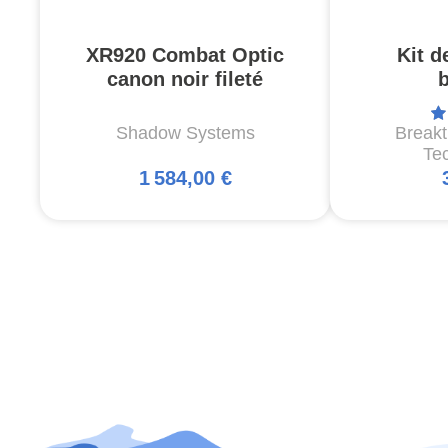
XR920 Combat Optic
Kit d
canon noir fileté
Shadow Systems
Break
Te
1 584,00 €