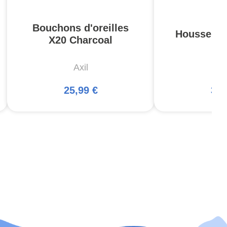
Bouchons d'oreilles
Housse Pis
X20 Charcoal
Axil
5
25,99 €
34,