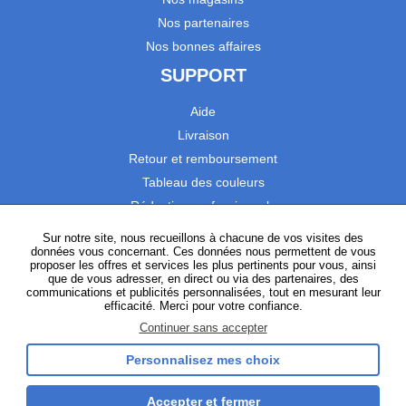
Nos partenaires
Nos bonnes affaires
SUPPORT
Aide
Livraison
Retour et remboursement
Tableau des couleurs
Réduction professionnels
Catalogues
Sur notre site, nous recueillons à chacune de vos visites des
données vous concernant. Ces données nous permettent de vous
Satisfaction Clients
proposer les offres et services les plus pertinents pour vous, ainsi
que de vous adresser, en direct ou via des partenaires, des
communications et publicités personnalisées, tout en mesurant leur
SUIVEZ-NOUS
efficacité. Merci pour votre confiance.
Continuer sans accepter
Personnalisez mes choix
Instagram
TikTok
Facebook
YouTube
LinkedIn
Accepter et fermer