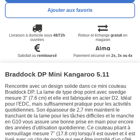
Ajouter aux favoris
Livraison à domicile sous
48/72h
Retour et échange
gratuit
en
ouvrées
magasin
Satisfait ou
remboursé
Paiement sécurisé en
2x, 3x ou 4x
Braddock DP Mini Kangaroo 5.11
Rencontre avec un design solide dans ce mini couteau
Braddock DP. La lame de type drop point avec swedge
mesure 3" (7.6 cm) et elle est fabriquée en acier D2. Idéal
pour l'EDC, mais suffisamment pratique pour les activités
quotidiennes. Son épaisseur de 2,7 mm maintient le
tranchant de la lame pour les tâches difficiles et le manche
en G10 vous assure une bonne prise en main pour encore
des années d'utilisation quotidienne. Ce couteau pliant à
verrouillage mesure 7" (17.8 cm) lorsqu'il est ouvert et il est
livré avec un clip de poche qui peut être installé d'un côté