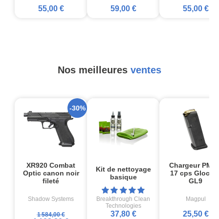
55,00 €
59,00 €
55,00 €
Nos meilleures
ventes
-30%
XR920 Combat
Chargeur PMA
Kit de nettoyage
Optic canon noir
17 cps Glock1
basique
fileté
GL9
Shadow Systems
Breakthrough Clean
Magpul
Technologies
37,80 €
25,50 €
1 584,00 €